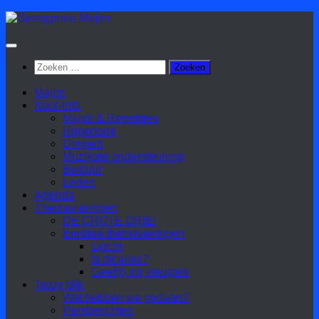
Doorgaan
naar
inhoud
Zoeken
naar:
Majim
Koor-Info
Majim & Repetities
Repertoire
Dirigent
Muzikale ondersteuning
Bestuur
Leden
Agenda
Themavieringen
DE GROTE DRIE!
Eerdere themavieringen
Ljocht
Is dit alles?
Geef(t) mij vleugels
Terug blik
Wat hebben we gedaan?
Persberichten