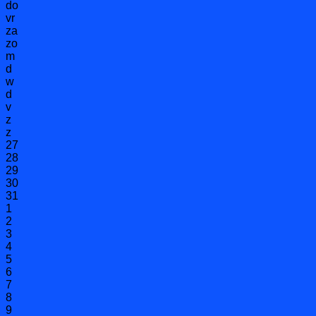
do
vr
za
zo
m
d
w
d
v
z
z
27
28
29
30
31
1
2
3
4
5
6
7
8
9