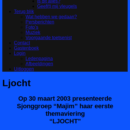
Is dit alles?
Geef(t) mij vleugels
Terug blik
Wat hebben we gedaan?
Persberichten
Foto’s
Muziek
Voorgaande toetsenist
Contact
Gastenboek
Login
Ledenpagina
Afbeeldingen
Uitloggen
Ljocht
Op 30 maart 2003 presenteerde
Sjonggroep “Majim” haar eerste
themaviering
“LJOCHT”