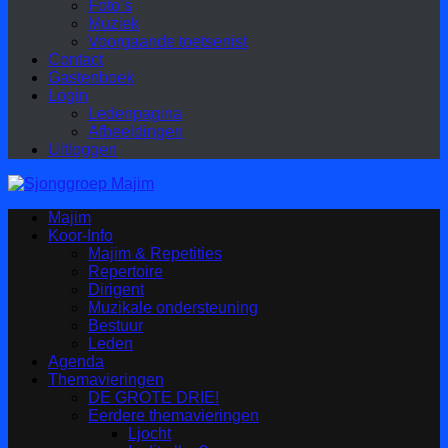
Foto’s
Muziek
Voorgaande toetsenist
Contact
Gastenboek
Login
Ledenpagina
Afbeeldingen
Uitloggen
Majim
Koor-Info
Majim & Repetities
Repertoire
Dirigent
Muzikale ondersteuning
Bestuur
Leden
Agenda
Themavieringen
DE GROTE DRIE!
Eerdere themavieringen
Ljocht