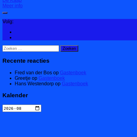
De Kaap
Meer info
Volg:
Zoeken
naar:
Recente reacties
Fred van der Bos
op
Gastenboek
Greetje
op
Gastenboek
Hans Westendorp
op
Gastenboek
Kalender