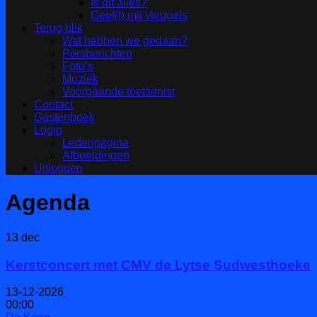
Is dit alles?
Geef(t) mij vleugels
Terug blik
Wat hebben we gedaan?
Persberichten
Foto’s
Muziek
Voorgaande toetsenist
Contact
Gastenboek
Login
Ledenpagina
Afbeeldingen
Uitloggen
Agenda
13
dec
Kerstconcert met CMV de Lytse Sudwesthoeke
13-12-2026
00:00