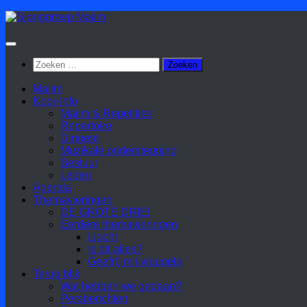
Doorgaan
naar
inhoud
Zoeken
naar:
Majim
Koor-Info
Majim & Repetities
Repertoire
Dirigent
Muzikale ondersteuning
Bestuur
Leden
Agenda
Themavieringen
DE GROTE DRIE!
Eerdere themavieringen
Ljocht
Is dit alles?
Geef(t) mij vleugels
Terug blik
Wat hebben we gedaan?
Persberichten