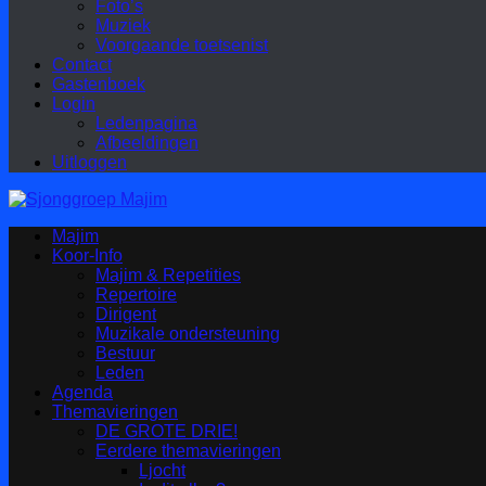
Foto’s
Muziek
Voorgaande toetsenist
Contact
Gastenboek
Login
Ledenpagina
Afbeeldingen
Uitloggen
Majim
Koor-Info
Majim & Repetities
Repertoire
Dirigent
Muzikale ondersteuning
Bestuur
Leden
Agenda
Themavieringen
DE GROTE DRIE!
Eerdere themavieringen
Ljocht