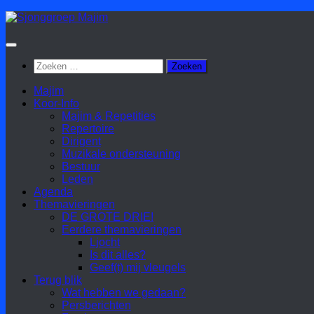
Doorgaan
naar
inhoud
Zoeken
naar:
Majim
Koor-Info
Majim & Repetities
Repertoire
Dirigent
Muzikale ondersteuning
Bestuur
Leden
Agenda
Themavieringen
DE GROTE DRIE!
Eerdere themavieringen
Ljocht
Is dit alles?
Geef(t) mij vleugels
Terug blik
Wat hebben we gedaan?
Persberichten