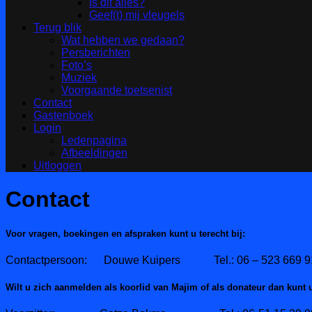
Is dit alles?
Geef(t) mij vleugels
Terug blik
Wat hebben we gedaan?
Persberichten
Foto’s
Muziek
Voorgaande toetsenist
Contact
Gastenboek
Login
Ledenpagina
Afbeeldingen
Uitloggen
Contact
Voor vragen, boekingen en afspraken kunt u terecht bij:
Contactpersoon: Douwe Kuipers Tel.: 06 – 523 669 9
Wilt u zich aanmelden als koorlid van Majim of als donateur dan kunt u 