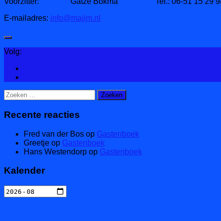
Voorzitter: Gatze Bokma Tel.: 06-51 15 29 9
E-mailadres:
info@majim.nl
Volg:
Zoeken
naar:
Recente reacties
Fred van der Bos
op
Gastenboek
Greetje
op
Gastenboek
Hans Westendorp
op
Gastenboek
Kalender