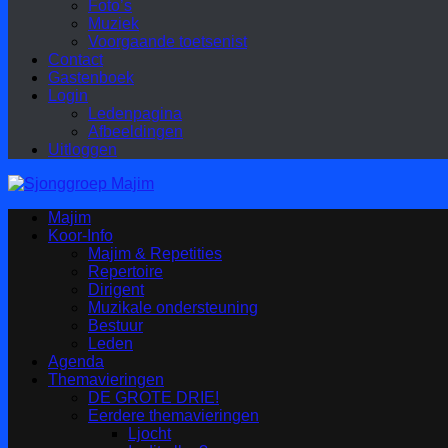
Foto’s
Muziek
Voorgaande toetsenist
Contact
Gastenboek
Login
Ledenpagina
Afbeeldingen
Uitloggen
Majim
Koor-Info
Majim & Repetities
Repertoire
Dirigent
Muzikale ondersteuning
Bestuur
Leden
Agenda
Themavieringen
DE GROTE DRIE!
Eerdere themavieringen
Ljocht