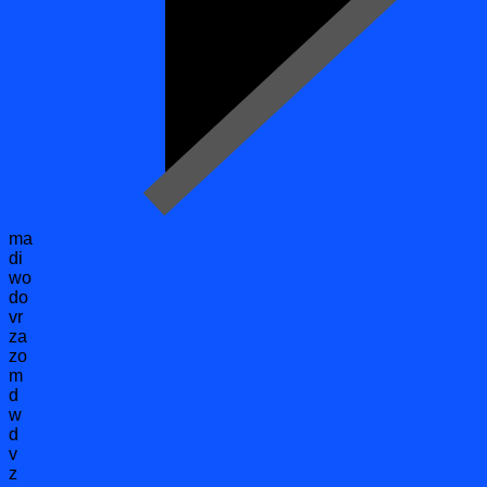
ma
di
wo
do
vr
za
zo
m
d
w
d
v
z