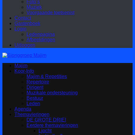
Foto’s
Muziek
Voorgaande toetsenist
Contact
Gastenboek
Login
Ledenpagina
Afbeeldingen
Uitloggen
Majim
Koor-Info
Majim & Repetities
Repertoire
Dirigent
Muzikale ondersteuning
Bestuur
Leden
Agenda
Themavieringen
DE GROTE DRIE!
Eerdere themavieringen
Ljocht