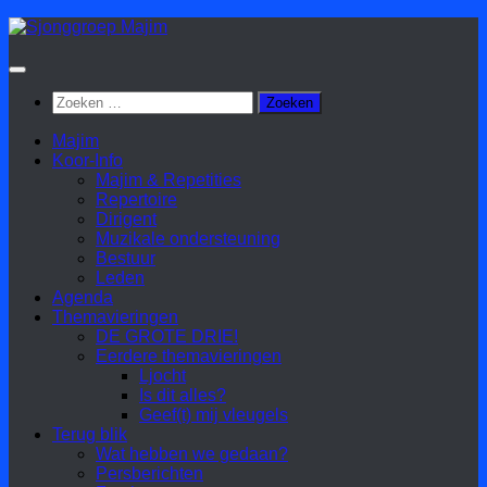
Doorgaan
naar
inhoud
Zoeken
naar:
Majim
Koor-Info
Majim & Repetities
Repertoire
Dirigent
Muzikale ondersteuning
Bestuur
Leden
Agenda
Themavieringen
DE GROTE DRIE!
Eerdere themavieringen
Ljocht
Is dit alles?
Geef(t) mij vleugels
Terug blik
Wat hebben we gedaan?
Persberichten