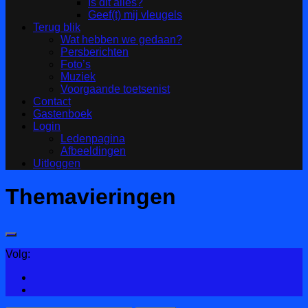
Is dit alles?
Geef(t) mij vleugels
Terug blik
Wat hebben we gedaan?
Persberichten
Foto’s
Muziek
Voorgaande toetsenist
Contact
Gastenboek
Login
Ledenpagina
Afbeeldingen
Uitloggen
Themavieringen
Volg: