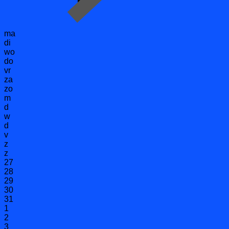
ma
di
wo
do
vr
za
zo
m
d
w
d
v
z
z
27
28
29
30
31
1
2
3