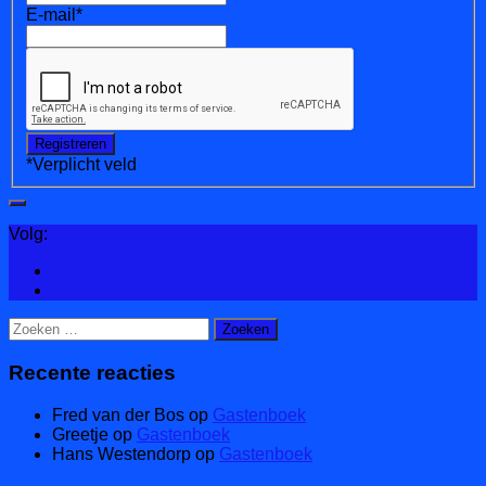
E-mail
*
*
Verplicht veld
Volg:
Zoeken
naar:
Recente reacties
Fred van der Bos
op
Gastenboek
Greetje
op
Gastenboek
Hans Westendorp
op
Gastenboek