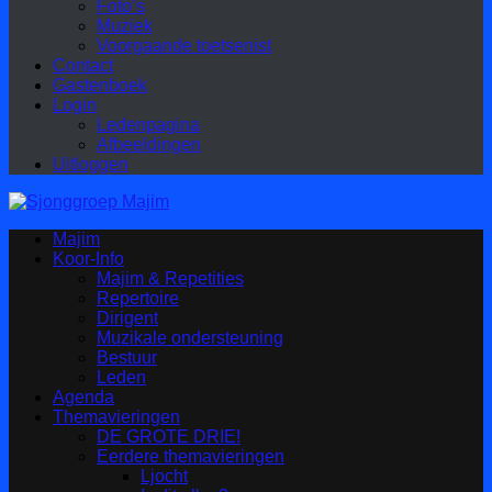
Foto’s
Muziek
Voorgaande toetsenist
Contact
Gastenboek
Login
Ledenpagina
Afbeeldingen
Uitloggen
Majim
Koor-Info
Majim & Repetities
Repertoire
Dirigent
Muzikale ondersteuning
Bestuur
Leden
Agenda
Themavieringen
DE GROTE DRIE!
Eerdere themavieringen
Ljocht