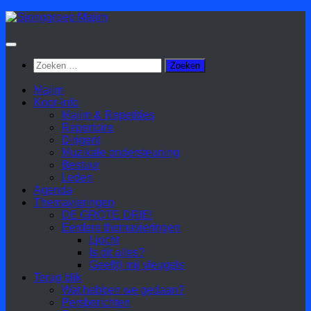
Doorgaan
naar
inhoud
Zoeken
naar:
Majim
Koor-Info
Majim & Repetities
Repertoire
Dirigent
Muzikale ondersteuning
Bestuur
Leden
Agenda
Themavieringen
DE GROTE DRIE!
Eerdere themavieringen
Ljocht
Is dit alles?
Geef(t) mij vleugels
Terug blik
Wat hebben we gedaan?
Persberichten