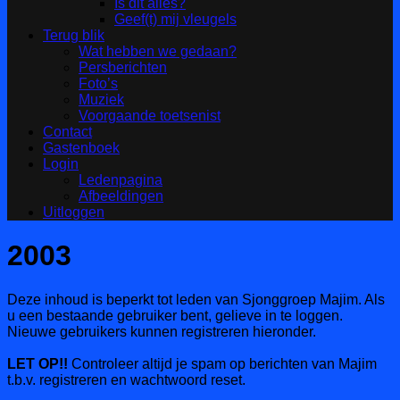
Is dit alles?
Geef(t) mij vleugels
Terug blik
Wat hebben we gedaan?
Persberichten
Foto’s
Muziek
Voorgaande toetsenist
Contact
Gastenboek
Login
Ledenpagina
Afbeeldingen
Uitloggen
2003
Deze inhoud is beperkt tot leden van Sjonggroep Majim. Als
u een bestaande gebruiker bent, gelieve in te loggen.
Nieuwe gebruikers kunnen registreren hieronder.
LET OP!!
Controleer altijd je spam op berichten van Majim
t.b.v. registreren en wachtwoord reset.