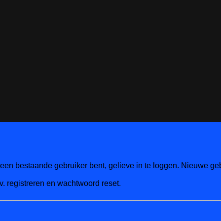
een bestaande gebruiker bent, gelieve in te loggen. Nieuwe geb
v. registreren en wachtwoord reset.