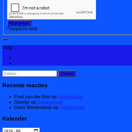
*
Verplicht veld
Volg:
Zoeken
naar:
Recente reacties
Fred van der Bos
op
Gastenboek
Greetje
op
Gastenboek
Hans Westendorp
op
Gastenboek
Kalender