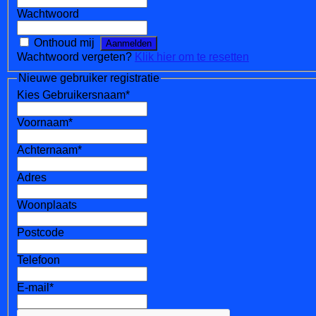
Wachtwoord
Onthoud mij
Wachtwoord vergeten?
Klik hier om te resetten
Nieuwe gebruiker registratie
Kies Gebruikersnaam
*
Voornaam
*
Achternaam
*
Adres
Woonplaats
Postcode
Telefoon
E-mail
*