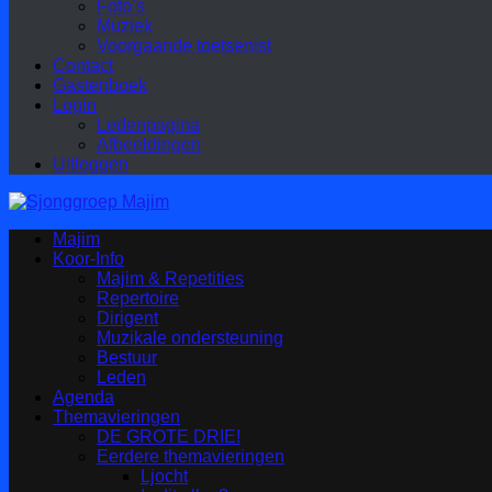
Foto’s
Muziek
Voorgaande toetsenist
Contact
Gastenboek
Login
Ledenpagina
Afbeeldingen
Uitloggen
Majim
Koor-Info
Majim & Repetities
Repertoire
Dirigent
Muzikale ondersteuning
Bestuur
Leden
Agenda
Themavieringen
DE GROTE DRIE!
Eerdere themavieringen
Ljocht