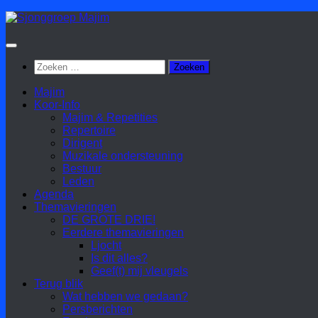
Doorgaan
naar
inhoud
Zoeken
naar:
Majim
Koor-Info
Majim & Repetities
Repertoire
Dirigent
Muzikale ondersteuning
Bestuur
Leden
Agenda
Themavieringen
DE GROTE DRIE!
Eerdere themavieringen
Ljocht
Is dit alles?
Geef(t) mij vleugels
Terug blik
Wat hebben we gedaan?
Persberichten