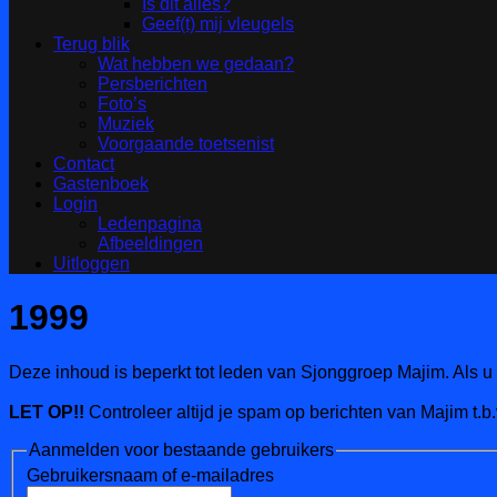
Is dit alles?
Geef(t) mij vleugels
Terug blik
Wat hebben we gedaan?
Persberichten
Foto’s
Muziek
Voorgaande toetsenist
Contact
Gastenboek
Login
Ledenpagina
Afbeeldingen
Uitloggen
1999
Deze inhoud is beperkt tot leden van Sjonggroep Majim. Als u 
LET OP!!
Controleer altijd je spam op berichten van Majim t.b.
Aanmelden voor bestaande gebruikers
Gebruikersnaam of e-mailadres