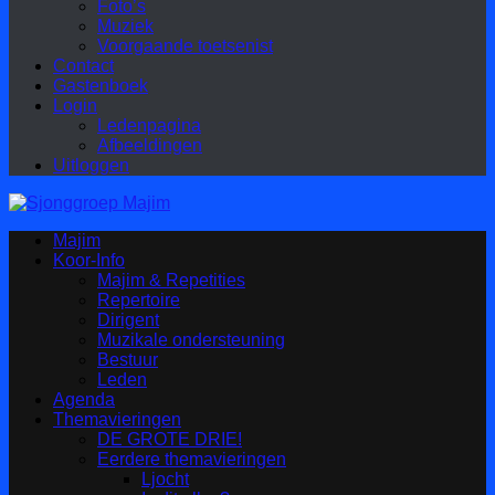
Foto’s
Muziek
Voorgaande toetsenist
Contact
Gastenboek
Login
Ledenpagina
Afbeeldingen
Uitloggen
Majim
Koor-Info
Majim & Repetities
Repertoire
Dirigent
Muzikale ondersteuning
Bestuur
Leden
Agenda
Themavieringen
DE GROTE DRIE!
Eerdere themavieringen
Ljocht