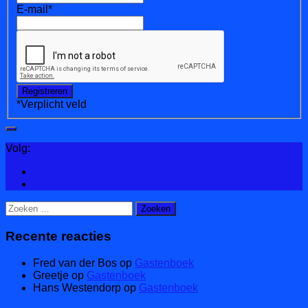
E-mail
*
*
Verplicht veld
Volg:
Zoeken
naar:
Recente reacties
Fred van der Bos
op
Gastenboek
Greetje
op
Gastenboek
Hans Westendorp
op
Gastenboek