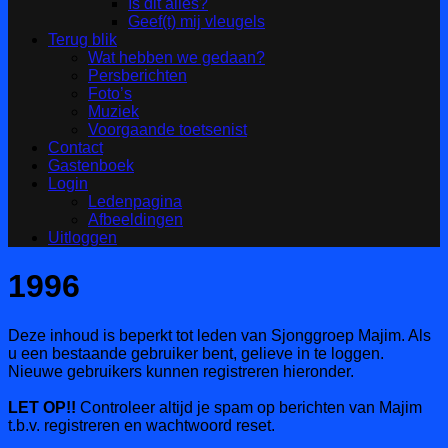
Is dit alles?
Geef(t) mij vleugels
Terug blik
Wat hebben we gedaan?
Persberichten
Foto’s
Muziek
Voorgaande toetsenist
Contact
Gastenboek
Login
Ledenpagina
Afbeeldingen
Uitloggen
1996
Deze inhoud is beperkt tot leden van Sjonggroep Majim. Als
u een bestaande gebruiker bent, gelieve in te loggen.
Nieuwe gebruikers kunnen registreren hieronder.
LET OP!!
Controleer altijd je spam op berichten van Majim
t.b.v. registreren en wachtwoord reset.