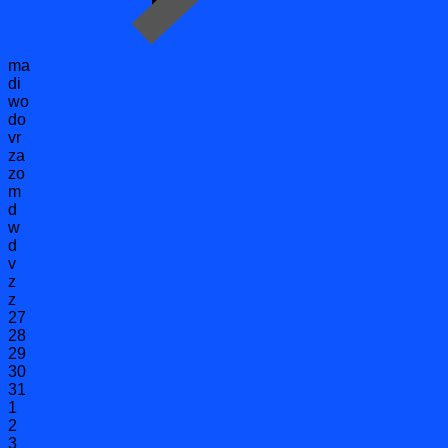
ma
di
wo
do
vr
za
zo
m
d
w
d
v
z
z
27
28
29
30
31
1
2
3