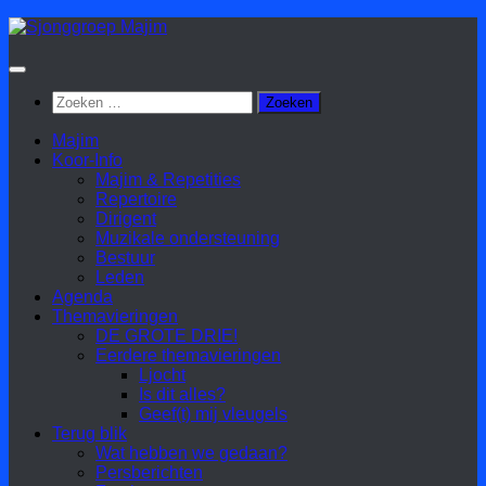
Doorgaan
naar
inhoud
Zoeken
naar:
Majim
Koor-Info
Majim & Repetities
Repertoire
Dirigent
Muzikale ondersteuning
Bestuur
Leden
Agenda
Themavieringen
DE GROTE DRIE!
Eerdere themavieringen
Ljocht
Is dit alles?
Geef(t) mij vleugels
Terug blik
Wat hebben we gedaan?
Persberichten