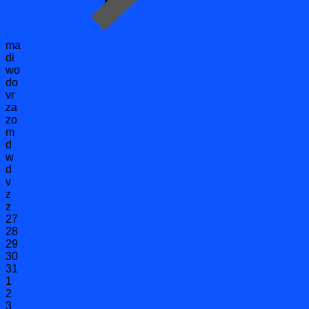
ma
di
wo
do
vr
za
zo
m
d
w
d
v
z
z
27
28
29
30
31
1
2
3