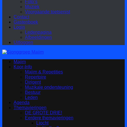
Foto’s
Muziek
Voorgaande toetsenist
Contact
Gastenboek
Login
Ledenpagina
Afbeeldingen
Uitloggen
Majim
Koor-Info
Majim & Repetities
Repertoire
Dirigent
Muzikale ondersteuning
Bestuur
Leden
Agenda
Themavieringen
DE GROTE DRIE!
Eerdere themavieringen
Ljocht