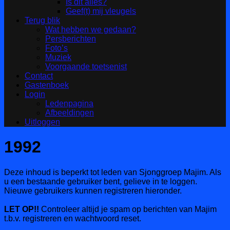
Is dit alles?
Geef(t) mij vleugels
Terug blik
Wat hebben we gedaan?
Persberichten
Foto’s
Muziek
Voorgaande toetsenist
Contact
Gastenboek
Login
Ledenpagina
Afbeeldingen
Uitloggen
1992
Deze inhoud is beperkt tot leden van Sjonggroep Majim. Als
u een bestaande gebruiker bent, gelieve in te loggen.
Nieuwe gebruikers kunnen registreren hieronder.
LET OP!!
Controleer altijd je spam op berichten van Majim
t.b.v. registreren en wachtwoord reset.