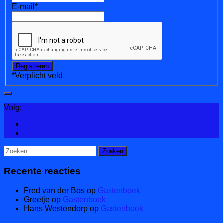
E-mail
*
*
Verplicht veld
Volg:
Zoeken
naar:
Recente reacties
Fred van der Bos
op
Gastenboek
Greetje
op
Gastenboek
Hans Westendorp
op
Gastenboek