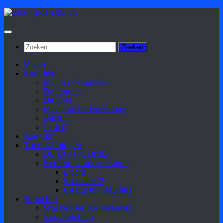
Doorgaan
naar
inhoud
Zoeken
naar:
Majim
Koor-Info
Majim & Repetities
Repertoire
Dirigent
Muzikale ondersteuning
Bestuur
Leden
Agenda
Themavieringen
DE GROTE DRIE!
Eerdere themavieringen
Ljocht
Is dit alles?
Geef(t) mij vleugels
Terug blik
Wat hebben we gedaan?
Persberichten