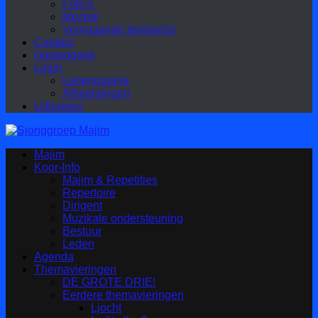
Foto’s
Muziek
Voorgaande toetsenist
Contact
Gastenboek
Login
Ledenpagina
Afbeeldingen
Uitloggen
Majim
Koor-Info
Majim & Repetities
Repertoire
Dirigent
Muzikale ondersteuning
Bestuur
Leden
Agenda
Themavieringen
DE GROTE DRIE!
Eerdere themavieringen
Ljocht