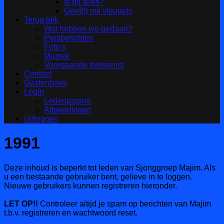
Is dit alles?
Geef(t) mij vleugels
Terug blik
Wat hebben we gedaan?
Persberichten
Foto’s
Muziek
Voorgaande toetsenist
Contact
Gastenboek
Login
Ledenpagina
Afbeeldingen
Uitloggen
1991
Deze inhoud is beperkt tot leden van Sjonggroep Majim. Als
u een bestaande gebruiker bent, gelieve in te loggen.
Nieuwe gebruikers kunnen registreren hieronder.
LET OP!!
Controleer altijd je spam op berichten van Majim
t.b.v. registreren en wachtwoord reset.