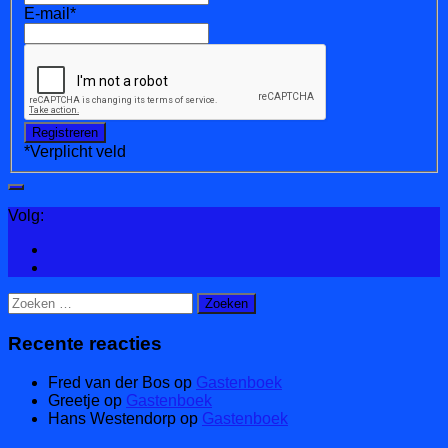
E-mail
*
*
Verplicht veld
Volg:
Zoeken
naar:
Recente reacties
Fred van der Bos
op
Gastenboek
Greetje
op
Gastenboek
Hans Westendorp
op
Gastenboek