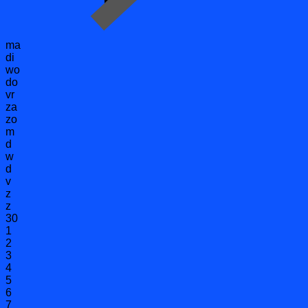
ma
di
wo
do
vr
za
zo
m
d
w
d
v
z
z
30
1
2
3
4
5
6
7