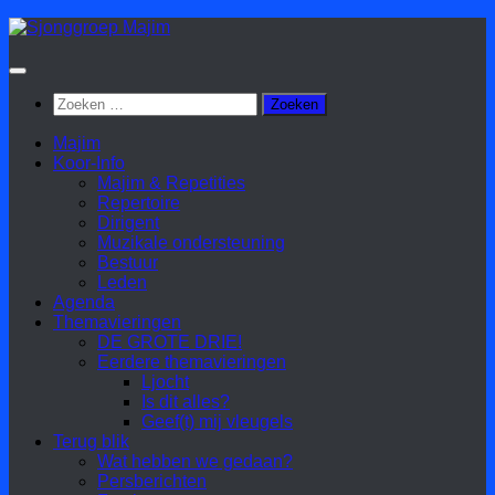
Doorgaan
naar
inhoud
Zoeken
naar:
Majim
Koor-Info
Majim & Repetities
Repertoire
Dirigent
Muzikale ondersteuning
Bestuur
Leden
Agenda
Themavieringen
DE GROTE DRIE!
Eerdere themavieringen
Ljocht
Is dit alles?
Geef(t) mij vleugels
Terug blik
Wat hebben we gedaan?
Persberichten