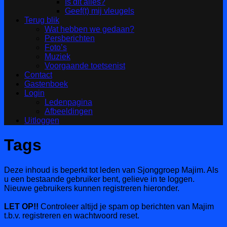
Is dit alles?
Geef(t) mij vleugels
Terug blik
Wat hebben we gedaan?
Persberichten
Foto’s
Muziek
Voorgaande toetsenist
Contact
Gastenboek
Login
Ledenpagina
Afbeeldingen
Uitloggen
Tags
Deze inhoud is beperkt tot leden van Sjonggroep Majim. Als
u een bestaande gebruiker bent, gelieve in te loggen.
Nieuwe gebruikers kunnen registreren hieronder.
LET OP!!
Controleer altijd je spam op berichten van Majim
t.b.v. registreren en wachtwoord reset.