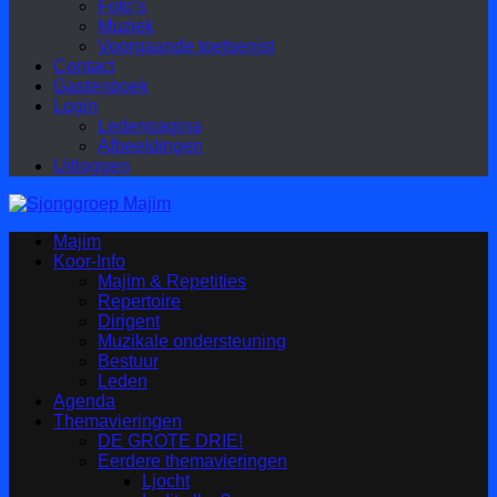
Foto’s
Muziek
Voorgaande toetsenist
Contact
Gastenboek
Login
Ledenpagina
Afbeeldingen
Uitloggen
Majim
Koor-Info
Majim & Repetities
Repertoire
Dirigent
Muzikale ondersteuning
Bestuur
Leden
Agenda
Themavieringen
DE GROTE DRIE!
Eerdere themavieringen
Ljocht