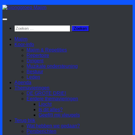
Doorgaan
naar
inhoud
Zoeken
naar:
Majim
Koor-Info
Majim & Repetities
Repertoire
Dirigent
Muzikale ondersteuning
Bestuur
Leden
Agenda
Themavieringen
DE GROTE DRIE!
Eerdere themavieringen
Ljocht
Is dit alles?
Geef(t) mij vleugels
Terug blik
Wat hebben we gedaan?
Persberichten