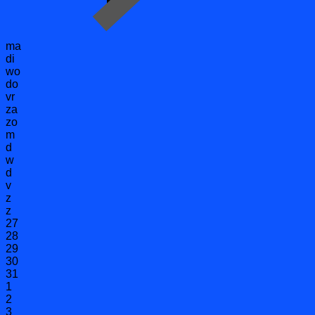
ma
di
wo
do
vr
za
zo
m
d
w
d
v
z
z
27
28
29
30
31
1
2
3