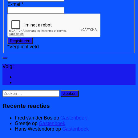
E-mail
*
*
Verplicht veld
Volg:
Zoeken
naar:
Recente reacties
Fred van der Bos
op
Gastenboek
Greetje
op
Gastenboek
Hans Westendorp
op
Gastenboek