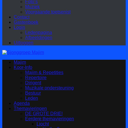
Foto’s
Muziek
Voorgaande toetsenist
Contact
Gastenboek
Login
Ledenpagina
Afbeeldingen
Uitloggen
Majim
Koor-Info
Majim & Repetities
Repertoire
Dirigent
Muzikale ondersteuning
Bestuur
Leden
Agenda
Themavieringen
DE GROTE DRIE!
Eerdere themavieringen
Ljocht