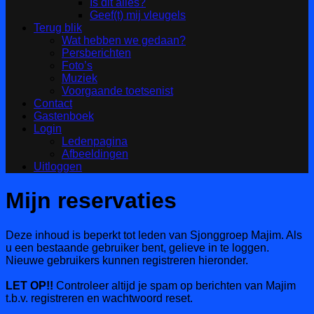
Is dit alles?
Geef(t) mij vleugels
Terug blik
Wat hebben we gedaan?
Persberichten
Foto’s
Muziek
Voorgaande toetsenist
Contact
Gastenboek
Login
Ledenpagina
Afbeeldingen
Uitloggen
Mijn reservaties
Deze inhoud is beperkt tot leden van Sjonggroep Majim. Als
u een bestaande gebruiker bent, gelieve in te loggen.
Nieuwe gebruikers kunnen registreren hieronder.
LET OP!!
Controleer altijd je spam op berichten van Majim
t.b.v. registreren en wachtwoord reset.