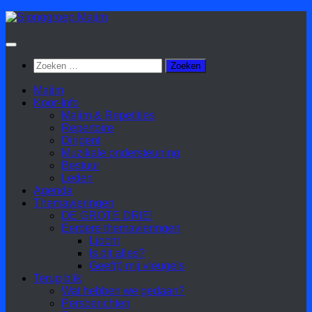
Doorgaan
naar
inhoud
Zoeken
naar:
Majim
Koor-Info
Majim & Repetities
Repertoire
Dirigent
Muzikale ondersteuning
Bestuur
Leden
Agenda
Themavieringen
DE GROTE DRIE!
Eerdere themavieringen
Ljocht
Is dit alles?
Geef(t) mij vleugels
Terug blik
Wat hebben we gedaan?
Persberichten