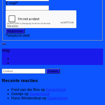
E-mail
*
*
Verplicht veld
Volg:
Zoeken
naar:
Recente reacties
Fred van der Bos
op
Gastenboek
Greetje
op
Gastenboek
Hans Westendorp
op
Gastenboek