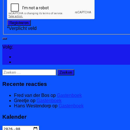
*
Verplicht veld
Volg:
Zoeken
naar:
Recente reacties
Fred van der Bos
op
Gastenboek
Greetje
op
Gastenboek
Hans Westendorp
op
Gastenboek
Kalender