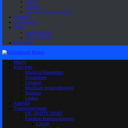
Foto’s
Muziek
Voorgaande toetsenist
Contact
Gastenboek
Login
Ledenpagina
Afbeeldingen
Uitloggen
Majim
Koor-Info
Majim & Repetities
Repertoire
Dirigent
Muzikale ondersteuning
Bestuur
Leden
Agenda
Themavieringen
DE GROTE DRIE!
Eerdere themavieringen
Ljocht