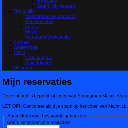
Is dit alles?
Geef(t) mij vleugels
Terug blik
Wat hebben we gedaan?
Persberichten
Foto’s
Muziek
Voorgaande toetsenist
Contact
Gastenboek
Login
Ledenpagina
Afbeeldingen
Uitloggen
Mijn reservaties
Deze inhoud is beperkt tot leden van Sjonggroep Majim. Als u 
LET OP!!
Controleer altijd je spam op berichten van Majim t.b.
Aanmelden voor bestaande gebruikers
Gebruikersnaam of e-mailadres