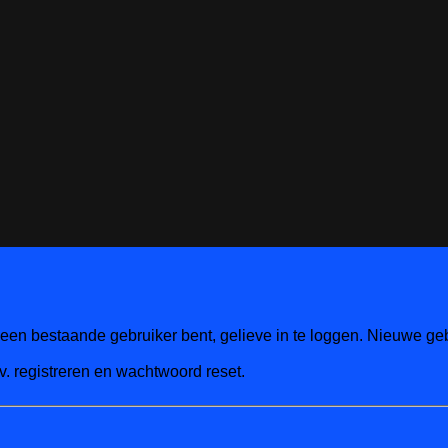
een bestaande gebruiker bent, gelieve in te loggen. Nieuwe geb
v. registreren en wachtwoord reset.