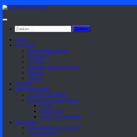
Doorgaan
naar
inhoud
Zoeken
naar:
Majim
Koor-Info
Majim & Repetities
Repertoire
Dirigent
Muzikale ondersteuning
Bestuur
Leden
Agenda
Themavieringen
DE GROTE DRIE!
Eerdere themavieringen
Ljocht
Is dit alles?
Geef(t) mij vleugels
Terug blik
Wat hebben we gedaan?
Persberichten