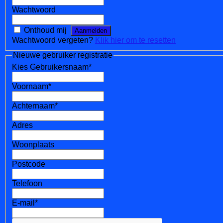
Wachtwoord
Onthoud mij
Wachtwoord vergeten?
Klik hier om te resetten
Nieuwe gebruiker registratie
Kies Gebruikersnaam
*
Voornaam
*
Achternaam
*
Adres
Woonplaats
Postcode
Telefoon
E-mail
*