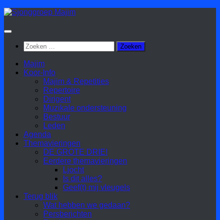
Doorgaan
naar
inhoud
Zoeken
naar:
Majim
Koor-Info
Majim & Repetities
Repertoire
Dirigent
Muzikale ondersteuning
Bestuur
Leden
Agenda
Themavieringen
DE GROTE DRIE!
Eerdere themavieringen
Ljocht
Is dit alles?
Geef(t) mij vleugels
Terug blik
Wat hebben we gedaan?
Persberichten