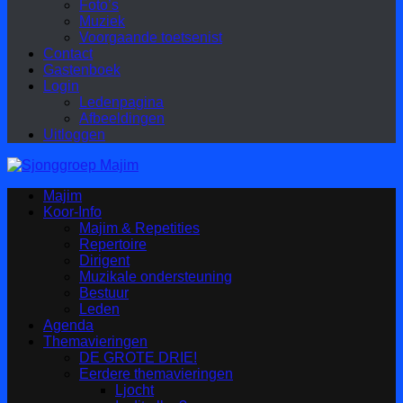
Foto’s
Muziek
Voorgaande toetsenist
Contact
Gastenboek
Login
Ledenpagina
Afbeeldingen
Uitloggen
Majim
Koor-Info
Majim & Repetities
Repertoire
Dirigent
Muzikale ondersteuning
Bestuur
Leden
Agenda
Themavieringen
DE GROTE DRIE!
Eerdere themavieringen
Ljocht