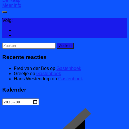
De Kaap
Meer info
Volg:
Zoeken
naar:
Recente reacties
Fred van der Bos
op
Gastenboek
Greetje
op
Gastenboek
Hans Westendorp
op
Gastenboek
Kalender