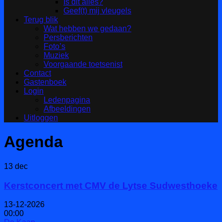
Is dit alles?
Geef(t) mij vleugels
Terug blik
Wat hebben we gedaan?
Persberichten
Foto’s
Muziek
Voorgaande toetsenist
Contact
Gastenboek
Login
Ledenpagina
Afbeeldingen
Uitloggen
Agenda
13
dec
Kerstconcert met CMV de Lytse Sudwesthoeke
13-12-2026
00:00